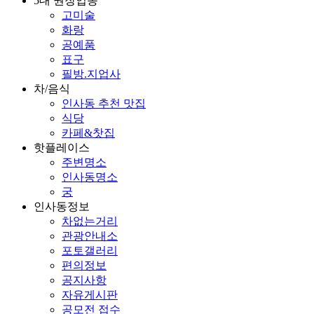
5대 권장업종
고미술
화랑
공예품
표구
필방.지업사
차/음식
인사동 추천 맛집
식당
카페&찻집
핫플레이스
주변명소
인사동명소
궁
인사동정보
차없는거리
관광안내소
포토갤러리
편의정보
공지사항
자유게시판
공모전 접수