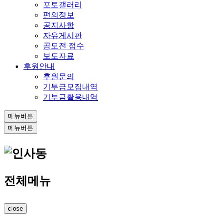
포토갤러리
편의정보
공지사항
자유게시판
공모전 접수
보도자료
후원안내
후원문의
기부금모집내역
기부금활용내역
메뉴버튼
메뉴버튼
전체메뉴
close