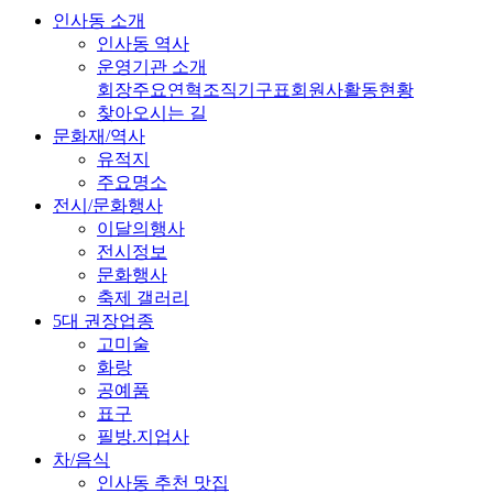
인사동 소개
인사동 역사
운영기관 소개
회장
주요연혁
조직기구표
회원사
활동현황
찾아오시는 길
문화재/역사
유적지
주요명소
전시/문화행사
이달의행사
전시정보
문화행사
축제 갤러리
5대 권장업종
고미술
화랑
공예품
표구
필방.지업사
차/음식
인사동 추천 맛집