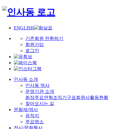
ENGLISH
기존회원 전환하기
회원가입
로그인
인사동 소개
인사동 역사
운영기관 소개
회장
주요연혁
조직기구표
회원사
활동현황
찾아오시는 길
문화재/역사
유적지
주요명소
전시/문화행사