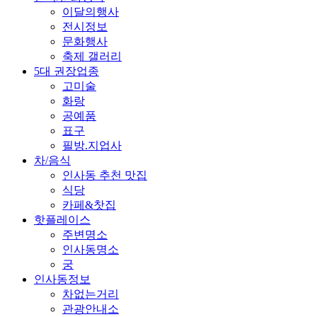
이달의행사
전시정보
문화행사
축제 갤러리
5대 권장업종
고미술
화랑
공예품
표구
필방.지업사
차/음식
인사동 추천 맛집
식당
카페&찻집
핫플레이스
주변명소
인사동명소
궁
인사동정보
차없는거리
관광안내소