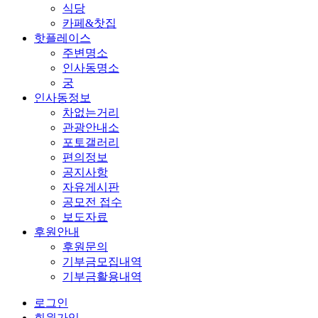
식당
카페&찻집
핫플레이스
주변명소
인사동명소
궁
인사동정보
차없는거리
관광안내소
포토갤러리
편의정보
공지사항
자유게시판
공모전 접수
보도자료
후원안내
후원문의
기부금모집내역
기부금활용내역
로그인
회원가입