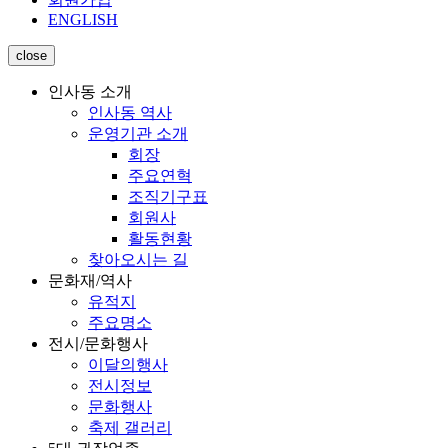
ENGLISH
close
인사동 소개
인사동 역사
운영기관 소개
회장
주요연혁
조직기구표
회원사
활동현황
찾아오시는 길
문화재/역사
유적지
주요명소
전시/문화행사
이달의행사
전시정보
문화행사
축제 갤러리