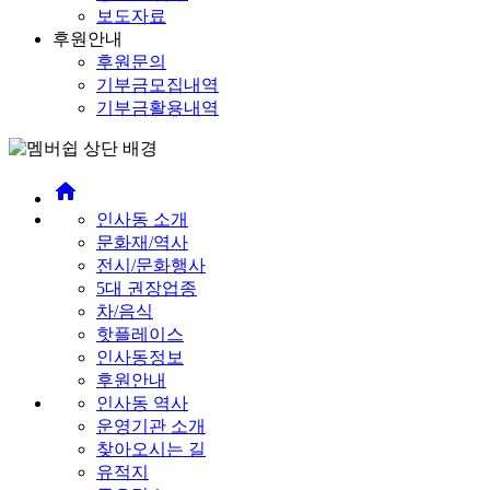
보도자료
후원안내
후원문의
기부금모집내역
기부금활용내역
home
인사동 소개
문화재/역사
전시/문화행사
5대 권장업종
차/음식
핫플레이스
인사동정보
후원안내
인사동 역사
운영기관 소개
찾아오시는 길
유적지