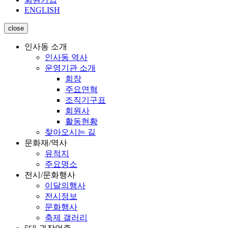
ENGLISH
close
인사동 소개
인사동 역사
운영기관 소개
회장
주요연혁
조직기구표
회원사
활동현황
찾아오시는 길
문화재/역사
유적지
주요명소
전시/문화행사
이달의행사
전시정보
문화행사
축제 갤러리