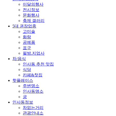
이달의행사
전시정보
문화행사
축제 갤러리
5대 권장업종
고미술
화랑
공예품
표구
필방.지업사
차/음식
인사동 추천 맛집
식당
카페&찻집
핫플레이스
주변명소
인사동명소
궁
인사동정보
차없는거리
관광안내소