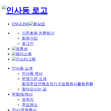
ENGLISH
기존회원 전환하기
회원가입
로그인
인사동 소개
인사동 역사
운영기관 소개
회장
주요연혁
조직기구표
회원사
활동현황
찾아오시는 길
문화재/역사
유적지
주요명소
전시/문화행사