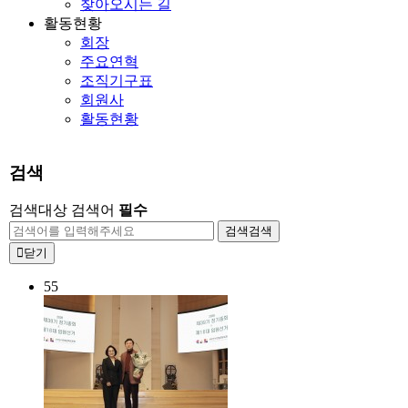
찾아오시는 길
활동현황
회장
주요연혁
조직기구표
회원사
활동현황
검색
검색대상
검색어
필수
검색
검색
닫기
55