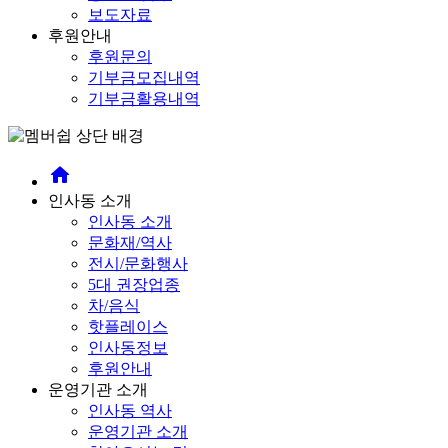
보도자료
후원안내
후원문의
기부금모집내역
기부금활용내역
home
인사동 소개
인사동 소개
문화재/역사
전시/문화행사
5대 권장업종
차/음식
핫플레이스
인사동정보
후원안내
운영기관 소개
인사동 역사
운영기관 소개