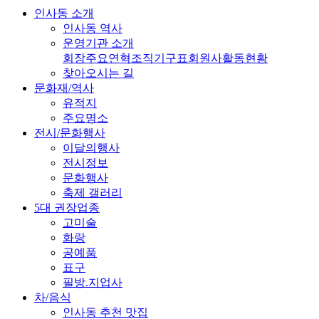
인사동 소개
인사동 역사
운영기관 소개
회장
주요연혁
조직기구표
회원사
활동현황
찾아오시는 길
문화재/역사
유적지
주요명소
전시/문화행사
이달의행사
전시정보
문화행사
축제 갤러리
5대 권장업종
고미술
화랑
공예품
표구
필방.지업사
차/음식
인사동 추천 맛집