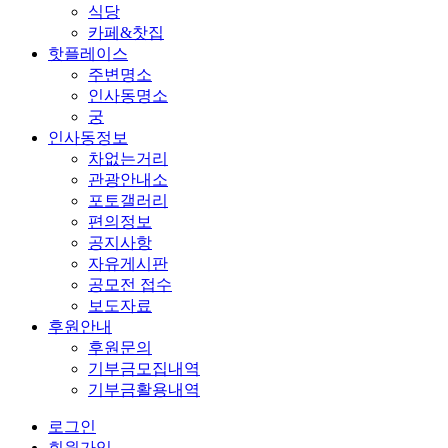
식당
카페&찻집
핫플레이스
주변명소
인사동명소
궁
인사동정보
차없는거리
관광안내소
포토갤러리
편의정보
공지사항
자유게시판
공모전 접수
보도자료
후원안내
후원문의
기부금모집내역
기부금활용내역
로그인
회원가입