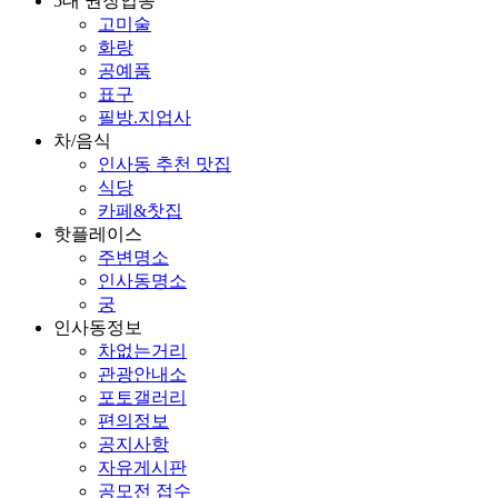
5대 권장업종
고미술
화랑
공예품
표구
필방.지업사
차/음식
인사동 추천 맛집
식당
카페&찻집
핫플레이스
주변명소
인사동명소
궁
인사동정보
차없는거리
관광안내소
포토갤러리
편의정보
공지사항
자유게시판
공모전 접수