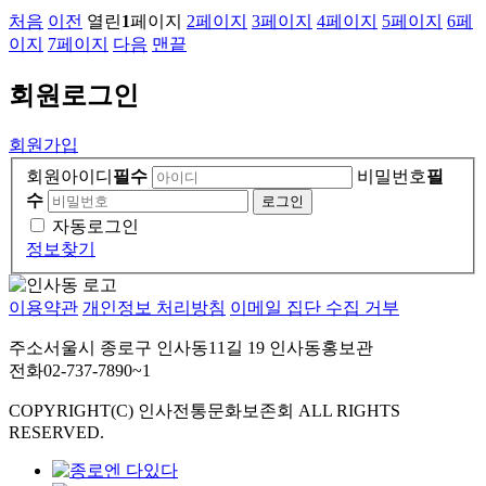
처음
이전
열린
1
페이지
2
페이지
3
페이지
4
페이지
5
페이지
6
페
이지
7
페이지
다음
맨끝
회원
로그인
회원가입
회원아이디
필수
비밀번호
필
수
자동로그인
정보찾기
이용약관
개인정보 처리방침
이메일 집단 수집 거부
주소
서울시 종로구 인사동11길 19 인사동홍보관
전화
02-737-7890~1
COPYRIGHT(C) 인사전통문화보존회 ALL RIGHTS
RESERVED.