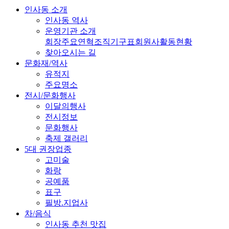
인사동 소개
인사동 역사
운영기관 소개
회장
주요연혁
조직기구표
회원사
활동현황
찾아오시는 길
문화재/역사
유적지
주요명소
전시/문화행사
이달의행사
전시정보
문화행사
축제 갤러리
5대 권장업종
고미술
화랑
공예품
표구
필방.지업사
차/음식
인사동 추천 맛집