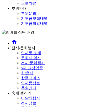
보도자료
후원안내
후원문의
기부금모집내역
기부금활용내역
home
전시/문화행사
인사동 소개
문화재/역사
전시/문화행사
5대 권장업종
차/음식
핫플레이스
인사동정보
후원안내
축제 갤러리
이달의행사
전시정보