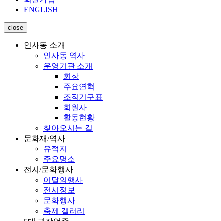
ENGLISH
close
인사동 소개
인사동 역사
운영기관 소개
회장
주요연혁
조직기구표
회원사
활동현황
찾아오시는 길
문화재/역사
유적지
주요명소
전시/문화행사
이달의행사
전시정보
문화행사
축제 갤러리