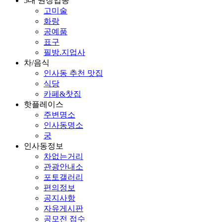
5대 권장업종
고미술
화랑
공예품
표구
필방.지업사
차/음식
인사동 추천 맛집
식당
카페&찻집
핫플레이스
주변명소
인사동명소
궁
인사동정보
차없는거리
관광안내소
포토갤러리
편의정보
공지사항
자유게시판
공모전 접수