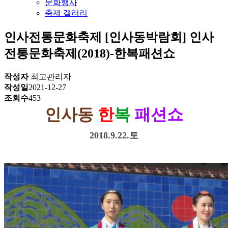
문화행사
축제 갤러리
인사전통문화축제
[인사동박람회] 인사
전통문화축제(2018)-한복패션쇼
작성자
최고관리자
작성일
2021-12-27
조회수
453
인사동
한
복
패션쇼
2018.9.22.토