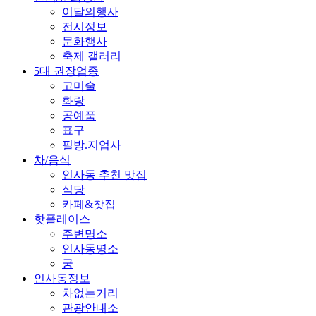
이달의행사
전시정보
문화행사
축제 갤러리
5대 권장업종
고미술
화랑
공예품
표구
필방.지업사
차/음식
인사동 추천 맛집
식당
카페&찻집
핫플레이스
주변명소
인사동명소
궁
인사동정보
차없는거리
관광안내소