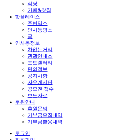
식당
카페&찻집
핫플레이스
주변명소
인사동명소
궁
인사동정보
차없는거리
관광안내소
포토갤러리
편의정보
공지사항
자유게시판
공모전 접수
보도자료
후원안내
후원문의
기부금모집내역
기부금활용내역
로그인
회원가입