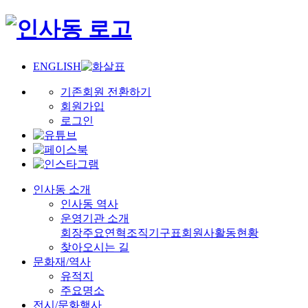
ENGLISH
기존회원 전환하기
회원가입
로그인
인사동 소개
인사동 역사
운영기관 소개
회장
주요연혁
조직기구표
회원사
활동현황
찾아오시는 길
문화재/역사
유적지
주요명소
전시/문화행사