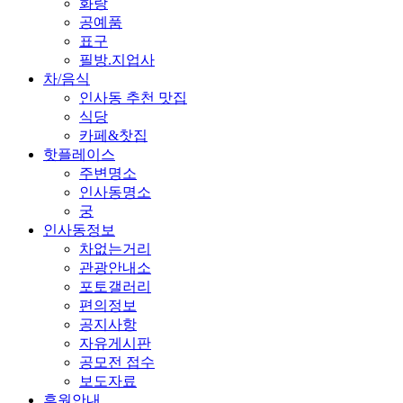
화랑
공예품
표구
필방.지업사
차/음식
인사동 추천 맛집
식당
카페&찻집
핫플레이스
주변명소
인사동명소
궁
인사동정보
차없는거리
관광안내소
포토갤러리
편의정보
공지사항
자유게시판
공모전 접수
보도자료
후원안내