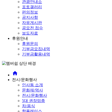
관광안내소
포토갤러리
편의정보
공지사항
자유게시판
공모전 접수
보도자료
후원안내
후원문의
기부금모집내역
기부금활용내역
home
전시/문화행사
인사동 소개
문화재/역사
전시/문화행사
5대 권장업종
차/음식
핫플레이스