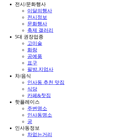
전시/문화행사
이달의행사
전시정보
문화행사
축제 갤러리
5대 권장업종
고미술
화랑
공예품
표구
필방.지업사
차/음식
인사동 추천 맛집
식당
카페&찻집
핫플레이스
주변명소
인사동명소
궁
인사동정보
차없는거리