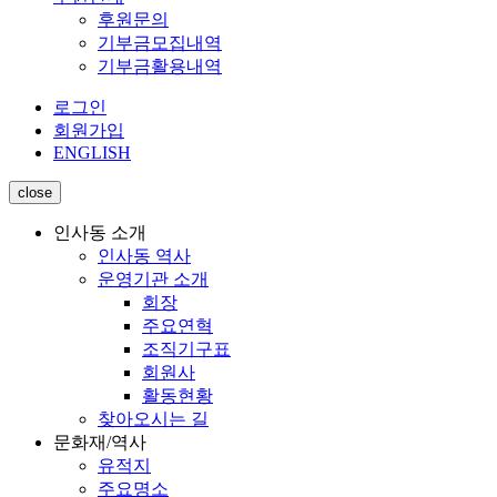
후원문의
기부금모집내역
기부금활용내역
로그인
회원가입
ENGLISH
close
인사동 소개
인사동 역사
운영기관 소개
회장
주요연혁
조직기구표
회원사
활동현황
찾아오시는 길
문화재/역사
유적지
주요명소