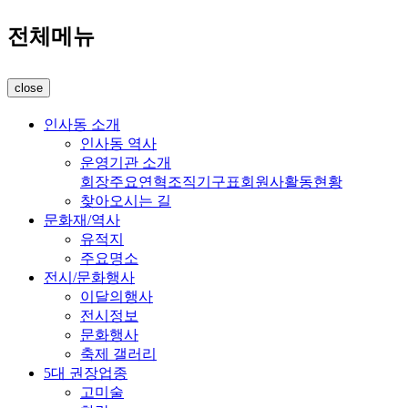
전체메뉴
close
인사동 소개
인사동 역사
운영기관 소개
회장
주요연혁
조직기구표
회원사
활동현황
찾아오시는 길
문화재/역사
유적지
주요명소
전시/문화행사
이달의행사
전시정보
문화행사
축제 갤러리
5대 권장업종
고미술