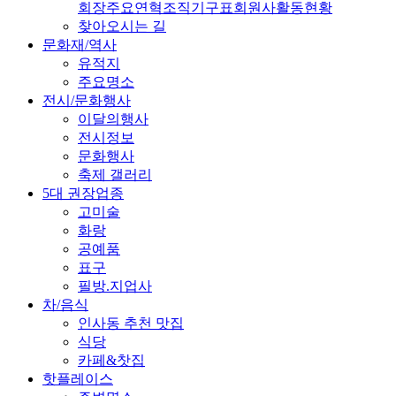
회장
주요연혁
조직기구표
회원사
활동현황
찾아오시는 길
문화재/역사
유적지
주요명소
전시/문화행사
이달의행사
전시정보
문화행사
축제 갤러리
5대 권장업종
고미술
화랑
공예품
표구
필방.지업사
차/음식
인사동 추천 맛집
식당
카페&찻집
핫플레이스